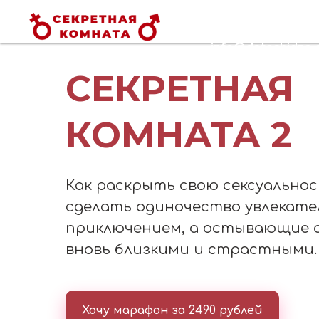
Авторы и ведущ
Отзывы
Частые вопро
info@dateshidze.o
СЕКРЕТНАЯ
КОМНАТА 2
Как раскрыть свою сексуально
сделать одиночество увлекат
приключением, а остывающие
вновь близкими и страстными.
Хочу марафон за 2490 рублей