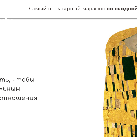
ие
Самый популярный марафон
со скидко
сы
nline
сть, чтобы
ельным
 отношения