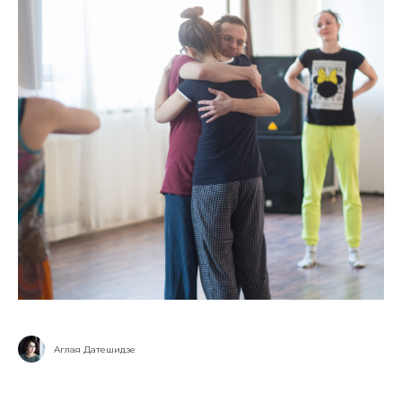
Аглая Датешидзе