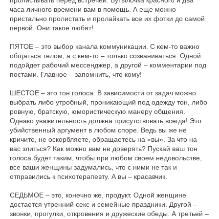
пролистывать перед встречей. Бутылочка красного и два
часа личного времени вам в помощь. А еще можно
пристально пролистать и пролайкать все их фотки до самой
первой. Они такое любят!
ПЯТОЕ – это выбор канала коммуникации. С кем-то важно
общаться телом, а с кем-то – только созваниваться. Одной
подойдет рабочий мессенджер, а другой – комментарии под
постами. Главное – запомнить, что кому!
ШЕСТОЕ – это тон голоса. В зависимости от задач можно
выбрать либо утробный, проникающий под одежду тон, либо
ровную, братскую, юмористическую манеру общения.
Однако уважительность должна присутствовать всегда! Это
убийственный аргумент в любом споре. Ведь вы же не
кричите, не оскорбляете, обращаетесь на «вы». За что на
вас злиться? Как можно вам не доверять? Пускай ваш тон
голоса будет таким, чтобы при любом своем недовольстве,
все ваши женщины задумались, что с ними не так и
отправились к психотерапевту. А вы – красавчик.
СЕДЬМОЕ – это, конечно же, продукт. Одной женщине
достается утренний секс и семейные праздники. Другой –
звонки, прогулки, откровения и дружеские обеды. А третьей –