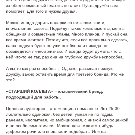
за обед совместный платить не стоит. Пусть дружба вам
помогает! Для того и нужны друзья.
Можно иногда дарить подарки со смыслом: книги,
впечатления, советы. Подойдут также комплименты, мечты,
обещания и совместные планы. Много планов. И пускай она
всё время мечтает! Потому что, если всё правильно сделать,
ваша подруга будет по уши влюблена и никогда не
обзаведется личной жизнью. И всегда будет думать, что с
ней что-то не так, раз она на глубокую дружбу неспособна.
А вы-то как раз способны… Однако, развивая нежную
дружбу, важно оставить время для третьего бренда. Кто же
это?
«СТАРШИЙ КОЛЛЕГА» – классический бренд,
подходящий для работы.
Целевая аудитория – это женщина помладше. Лет 25-30.
Желательно одинокая, без детей, умная не по годам,
раненая, неопытная, но амбициозная, с низкой самооценкой
и не особо симпатичная. Можно даже с каким-нибудь
дефектом речи или внешности подобрать. Или на