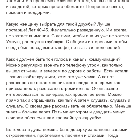
Упомяните о проблемах с женой и о том, что вы с ней только
из-за детей, которых просто обожаете. Попросите совета,
помощи и поддержки.
Какую женщину выбрать для такой дружбы? Лучше
постарше! Лет 40-45. Желательно разведенную. Им всегда
не хватает внимания. С детьми, чтобы она их уже не хотела.
Умную, раненую и глубокую. С общими интересами, чтобы
всегда был повод выпить кофе, не вызывая подозрений.
Какой должен быть тон голоса и каналы коммуникации?
Можно регулярно звонить по телефону утром, как только
вышел от жены, и вечером по дороге с работы. Если устали
– записывайте кружочки, хотя это уже улика. А вот от
разговоров не останется никакого следа, в то время как
привязанность разовьется стремительно. Очень важно
интересоваться по вечерам, как прошел ее день. Можно
прямо так и спрашивать: как ты? А затем слушать, слушать и
слушать. О своем дне рассказывать не обязательно. Меньше
знает – больше верит. Пять минут утром и двадцать минут
вечером обеспечат вам крепчайшую «дружбу».
Ее голова и душа должны быть доверху заполнены вашими
откровениями, проблемами, песнями и стихами. Тогда