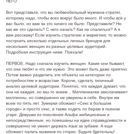
ЧЕГО
Вот представьте, что вы любвеобильный мужчина-стратег,
которому надо, чтобы всех вокруг было много. И чтобы всё у
вас было, но вам за это ничего не было. Представили? Но
как же это сделать? С чего начать? Как не спалиться? А я
вам расскажу! Если изучить стратегию и маркетинг, то можно
построить несколько отдельных личных брендов для
нескольких женщин из разных целевых аудиторий.
Подробная инструкция ниже. Поехали!
ПЕРВОЕ. Надо сначала изучить женщин. Какие они бывают,
что они любят и что им нужно. Это может быть даже приятно.
Потом важно разделить эти объекты на категории по
потребностям и возрастам. Короче, сделать типичный
анализ целевой аудитории. Понятно, что каждая думает, что
она не каждая, но мы-то знаем... Миллениалки заколачивают
миллионы, но совершенно не уверены в себе. Внутри им
всем по пять лет. Зумерки обожают «Секс в большом
городе» и просто секс, а также ходить по барам в пьяном
угаре. Девушки из поколения Альфа амбициозные и
непосредственные, но помешаны на идее справедливости и
совершенно не умеют держать язык за зубами. А еще
обожают палить мужиков по сторис. Будьте бдительны!