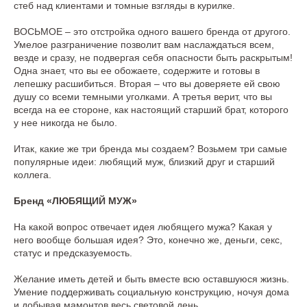
стеб над клиентами и томные взгляды в курилке.
ВОСЬМОЕ – это отстройка одного вашего бренда от другого.
Умелое разграничение позволит вам наслаждаться всем,
везде и сразу, не подвергая себя опасности быть раскрытым!
Одна знает, что вы ее обожаете, содержите и готовы в
лепешку расшибиться. Вторая – что вы доверяете ей свою
душу со всеми темными уголками. А третья верит, что вы
всегда на ее стороне, как настоящий старший брат, которого
у нее никогда не было.
Итак, какие же три бренда мы создаем? Возьмем три самые
популярные идеи: любящий муж, близкий друг и старший
коллега.
Бренд «ЛЮБЯЩИЙ МУЖ»
На какой вопрос отвечает идея любящего мужа? Какая у
него вообще большая идея? Это, конечно же, деньги, секс,
статус и предсказуемость.
Желание иметь детей и быть вместе всю оставшуюся жизнь.
Умение поддерживать социальную конструкцию, ночуя дома
и добывая мамонтов весь световой день.