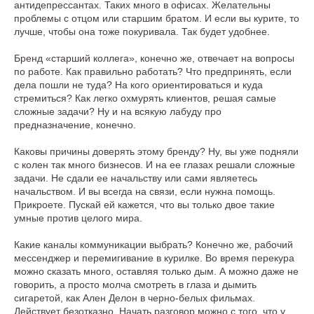
антидепрессантах. Таких много в офисах. Желательны
проблемы с отцом или старшим братом. И если вы курите, то
лучше, чтобы она тоже покуривала. Так будет удобнее.
Бренд «старший коллега», конечно же, отвечает на вопросы
по работе. Как правильно работать? Что предпринять, если
дела пошли не туда? На кого ориентироваться и куда
стремиться? Как легко охмурять клиентов, решая самые
сложные задачи? Ну и на всякую лабуду про
предназначение, конечно.
Каковы причины доверять этому бренду? Ну, вы уже подняли
с колен так много бизнесов. И на ее глазах решали сложные
задачи. Не сдали ее начальству или сами являетесь
начальством. И вы всегда на связи, если нужна помощь.
Прикроете. Пускай ей кажется, что вы только двое такие
умные против целого мира.
Какие каналы коммуникации выбрать? Конечно же, рабочий
мессенджер и перемигивание в курилке. Во время перекура
можно сказать много, оставляя только дым. А можно даже не
говорить, а просто молча смотреть в глаза и дымить
сигаретой, как Ален Делон в черно-белых фильмах.
Действует безотказно. Начать разговор можно с того, что у