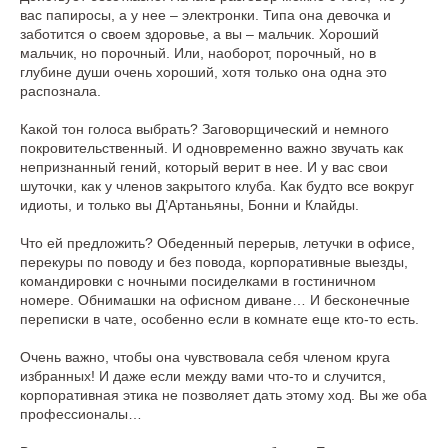
вас папиросы, а у нее – электронки. Типа она девочка и
заботится о своем здоровье, а вы – мальчик. Хороший
мальчик, но порочный. Или, наоборот, порочный, но в
глубине души очень хороший, хотя только она одна это
распознала.
Какой тон голоса выбрать? Заговорщический и немного
покровительственный. И одновременно важно звучать как
непризнанный гений, который верит в нее. И у вас свои
шуточки, как у членов закрытого клуба. Как будто все вокруг
идиоты, и только вы Д’Артаньяны, Бонни и Клайды.
Что ей предложить? Обеденный перерыв, летучки в офисе,
перекуры по поводу и без повода, корпоративные выезды,
командировки с ночными посиделками в гостиничном
номере. Обнимашки на офисном диване… И бесконечные
переписки в чате, особенно если в комнате еще кто-то есть.
Очень важно, чтобы она чувствовала себя членом круга
избранных! И даже если между вами что-то и случится,
корпоративная этика не позволяет дать этому ход. Вы же оба
профессионалы…