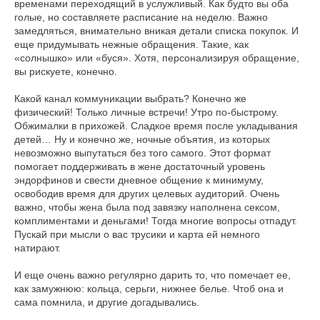
временами переходящий в услужливый. Как будто вы оба
голые, но составляете расписание на неделю. Важно
замедляться, внимательно вникая детали списка покупок. И
еще придумывать нежные обращения. Такие, как
«солнышко» или «буся». Хотя, персонализируя обращение,
вы рискуете, конечно.
Какой канал коммуникации выбрать? Конечно же
физический! Только личные встречи! Утро по-быстрому.
Обжималки в прихожей. Сладкое время после укладывания
детей… Ну и конечно же, ночные объятия, из которых
невозможно выпутаться без того самого. Этот формат
помогает поддерживать в жене достаточный уровень
эндорфинов и свести дневное общение к минимуму,
освободив время для других целевых аудиторий. Очень
важно, чтобы жена была под завязку наполнена сексом,
комплиментами и деньгами! Тогда многие вопросы отпадут.
Пускай при мысли о вас трусики и карта ей немного
натирают.
И еще очень важно регулярно дарить то, что помечает ее,
как замужнюю: кольца, серьги, нижнее белье. Чтоб она и
сама помнила, и другие догадывались.