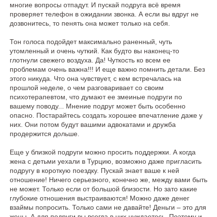
многие вопросы отпадут. И пускай подруга всё время
проверяет телефон в ожидании звонка. А если вы вдруг не
дозвонитесь, то пенять она может только на себя.
Тон голоса подойдет максимально раненный, чуть
утомленный и очень чуткий. Как будто вы наконец-то
глотнули свежего воздуха. Да! Чуткость ко всем ее
проблемам очень важна!!! И еще важно помнить детали. Без
этого никуда. Что она чувствует, с кем встречалась на
прошлой неделе, о чем разговаривает со своим
психотерапевтом, что думают ее змеиные подруги по
вашему поводу... Мнение подруг может быть особенно
опасно. Постарайтесь создать хорошее впечатление даже у
них. Они потом будут вашими адвокатами и дружба
продержится дольше.
Еще у близкой подруги можно просить поддержки. А когда
жена с детьми уехали в Турцию, возможно даже пригласить
подругу в короткую поездку. Пускай знает ваше к ней
отношение! Ничего серьезного, конечно же, между вами быть
не может. Только если от большой близости. Но зато какие
глубокие отношения выстраиваются! Можно даже денег
взаймы попросить. Только сами не давайте! Деньги – это для
жены. А для подруги вы всегда в них нуждаетесь. Поэтому и