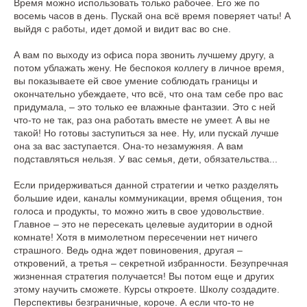
Время можно использовать только рабочее. Его же по
восемь часов в день. Пускай она всё время поверяет чаты! А
выйдя с работы, идет домой и видит вас во сне.
А вам по выходу из офиса пора звонить лучшему другу, а
потом ублажать жену. Не беспокоя коллегу в личное время,
вы показываете ей свое умение соблюдать границы и
окончательно убеждаете, что всё, что она там себе про вас
придумала, – это только ее влажные фантазии. Это с ней
что-то не так, раз она работать вместе не умеет. А вы не
такой! Но готовы заступиться за нее. Ну, или пускай лучше
она за вас заступается. Она-то незамужняя. А вам
подставляться нельзя. У вас семья, дети, обязательства...
Если придерживаться данной стратегии и четко разделять
большие идеи, каналы коммуникации, время общения, тон
голоса и продукты, то можно жить в свое удовольствие.
Главное – это не пересекать целевые аудитории в одной
комнате! Хотя в мимолетном пересечении нет ничего
страшного. Ведь одна ждет повиновения, другая –
откровений, а третья – секретной избранности. Безупречная
жизненная стратегия получается! Вы потом еще и других
этому научить сможете. Курсы откроете. Школу создадите.
Перспективы безграничные, короче. А если что-то не