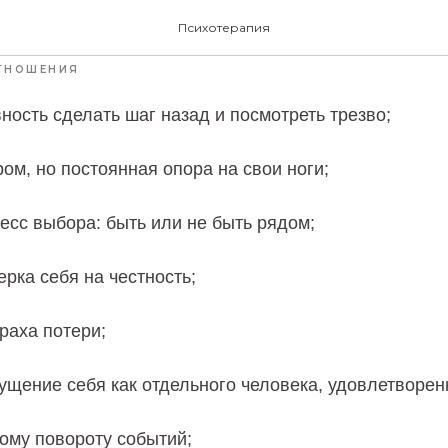
ЩАЯ БЛИЗОСТЬ — ЭТ
Психотерапия
ТНОШЕНИЯ
вность сделать шаг назад и посмотреть трезво;
ром, но постоянная опора на свои ноги;
есс выбора: быть или не быть рядом;
ерка себя на честность;
траха потери;
щение себя как отдельного человека, удовлетворен
бому повороту событий;