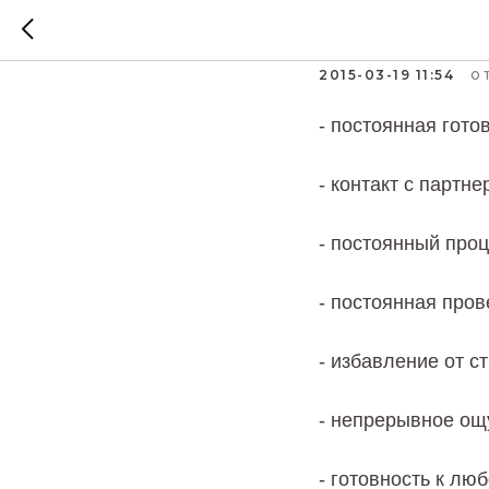
НАСТОЯ
2015-03-19 11:54
О
- постоянная гото
- контакт с партне
- постоянный проц
- постоянная пров
- избавление от с
- непрерывное ощу
- готовность к лю