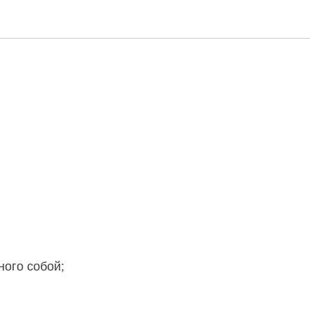
О
ного собой;