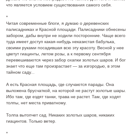
что является условием существования самого себя.
*
Читая современные блоги, я думаю о деревенских
палисадниках и Красной площади. Палисадники обнесены
забором, дабы внутри не ходили посторонние. Чаще всего
туда имеет доступ какая-нибудь неказистая бабулька,
своими руками посадившая всю эту красоту. Весной у нее
цветут гиацинты, летом розы, а к первому сентября
перевешиваются через забор охапки золотых шаров. И бог
знает что еще там произрастает — за изгородью, в этом
тайном саду...
А есть Красная площадь, где случаются парады. Она
выложена брусчаткой, на которой не растут золотые шары.
Ибо там, где ездят танки, трава не растет. Там, где ходят
толпы, нет места приватному.
Толпа вытопчет сад. Никаких золотых шаров, никаких
гиацинтов. Только ветер.
*