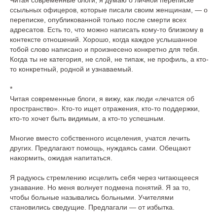
Читая современные блоги, я думаю о личной переписке
ссыльных офицеров, которые писали своим женщинам, — о
переписке, опубликованной только после смерти всех
адресатов. Есть то, что можно написать кому-то близкому в
контексте отношений. Хорошо, когда каждое услышанное
тобой слово написано и произнесено конкретно для тебя.
Когда ты не категория, не слой, не типаж, не профиль, а кто-
то конкретный, родной и узнаваемый.
*
Читая современные блоги, я вижу, как люди «лечатся об
пространство». Кто-то ищет отражения, кто-то поддержки,
кто-то хочет быть видимым, а кто-то успешным.
Многие вместо собственного исцеления, учатся лечить
других. Предлагают помощь, нуждаясь сами. Обещают
накормить, ожидая напитаться.
Я радуюсь стремлению исцелить себя через читающееся
узнавание. Но меня волнует подмена понятий. Я за то,
чтобы больные назывались больными. Учителями
становились сведущие. Предлагали — от избытка.