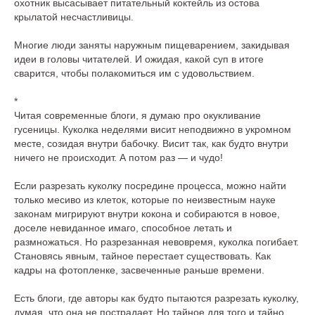
охотник высасывает питательный коктейль из остова
крылатой несчастливицы.
Многие люди заняты наружным пищеварением, закидывая
идеи в головы читателей. И ожидая, какой суп в итоге
сварится, чтобы полакомиться им с удовольствием.
*
Читая современные блоги, я думаю про окукливание
гусеницы. Куколка неделями висит неподвижно в укромном
месте, созидая внутри бабочку. Висит так, как будто внутри
ничего не происходит. А потом раз — и чудо!
Если разрезать куколку посредине процесса, можно найти
только месиво из клеток, которые по неизвестным науке
законам мигрируют внутри кокона и собираются в новое,
доселе невиданное имаго, способное летать и
размножаться. Но разрезанная невовремя, куколка погибает.
Становясь явным, тайное перестает существовать. Как
кадры на фотопленке, засвеченные раньше времени.
Есть блоги, где авторы как будто пытаются разрезать куколку,
думая, что она не пострадает. Но тайное для того и тайно,