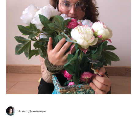
Аглая Датешидзе