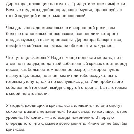
Директора, плюющие на отчеты. Тридцатилетние нимфетки.
Вечные студенты, добропорядочные мужья, правдорубы с
голой задницей и еще тьма персонажей.
Чем дольше задерживаешься в исчерпанной роли, тем
больше становишься персонажем, все реплики которого
предсказуемы, а шаги прописаны. Директора банкротятся,
нимфетки соблазняют, мамаши обвиняют и так далее.
Что тут еще скажешь? Надо в конце подвести мораль, но в
этом нет правды, когда твой собственный кризис стоит перед
носом, как большое темноводное озеро, в которое нужно
нырнуть целиком, не зная, хватит ли тебе воздуха. Быть
готовым утонуть, так и не коснувшись дна. Или пробить его
собственной головой, выйдя с другой стороны. Быть готовым
к своей неготовности.
У людей, входящих в кризис, есть иллюзия, что они смогут
сохранить жизнь неизменной. Те же связи, то же лицо, тот же
уровень. Но кризис — это всегда изменения. В первую
очередь того, что сложнее всего менять. Иначе он не был бы
кризисом.