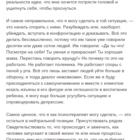
реальности идеи, что мне хочется потрясти головой и
ущипнуть себя, чтобы проснуться.
И самое неправильное, что я могу сделать в той ситуации, —
это начать спорить с ними. Разубеждать или, наоборот,
убеждать, вступать в конфронтацию и доказывать. Всё это
делать бессмысленно, потому что им такое уже говорили
десятки или даже сотни людей. Им говорили: «Да ты что!
Посмотри на себя! Ты умная и прекрасная! Ты хорошая
мама. Перестань говорить ерунду!» Но почему-то это на
работало. Не работает полемика. Не работают споры с
пеной у рта. Всё это лишь заставит людей уйти больше в
оборону, и тогда диалог невозможен. Если же я буду
присоединяться к самоуничижению и вместе с клиентом
искать изъяны в его фигуре или оплошности в воспитании
ребенка, я могу еще больше усугубить ситуацию и
спровоцировать депрессию.
Самое ценное, что я как психотерапевт могу сделать, — это
остаться в нейтральной позиции. Присутствовать рядом.
Свидетельствовать то, что происходит, и замечать, как
человек запускает в своей жизни те или иные процессы.
Отдавать ему его ответственность за то, что он выбирает