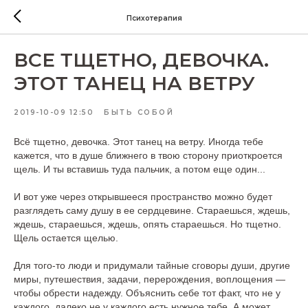
Психотерапия
ВСЕ ТЩЕТНО, ДЕВОЧКА.
ЭТОТ ТАНЕЦ НА ВЕТРУ
2019-10-09 12:50
БЫТЬ СОБОЙ
Всё тщетно, девочка. Этот танец на ветру. Иногда тебе
кажется, что в душе ближнего в твою сторону приоткроется
щель. И ты вставишь туда пальчик, а потом еще один...
И вот уже через открывшееся пространство можно будет
разглядеть саму душу в ее сердцевине. Стараешься, ждешь,
ждешь, стараешься, ждешь, опять стараешься. Но тщетно.
Щель остается щелью.
Для того-то люди и придумали тайные сговоры души, другие
миры, путешествия, задачи, перерождения, воплощения —
чтобы обрести надежду. Объяснить себе тот факт, что не у
каждого, далеко не у каждого есть нужное тебе. А может