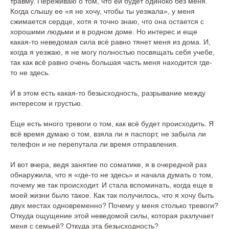
травму. Переживаю о том, что ей будет одиноко без меня.
Когда слышу ее «я не хочу, чтобы ты уезжала», у меня
сжимается сердце, хотя я точно знаю, что она остается с
хорошими людьми и в родном доме. Но интерес и еще
какая-то неведомая сила всё равно тянет меня из дома. И,
когда я уезжаю, я не могу полностью посвящать себя учебе,
так как всё равно очень большая часть меня находится где-
то не здесь.
И в этом есть какая-то безысходность, разрывание между
интересом и грустью.
Еще есть много тревоги о том, как всё будет происходить. Я
всё время думаю о том, взяла ли я паспорт, не забыла ли
телефон и не перепутала ли время отправления.
И вот вчера, ведя занятие по соматике, я в очередной раз
обнаружила, что я «где-то не здесь» и начала думать о том,
почему же так происходит. И стала вспоминать, когда еще в
моей жизни было такое. Как так получилось, что я хочу быть
двух местах одновременно? Почему у меня столько тревоги?
Откуда ощущение этой неведомой силы, которая разлучает
меня с семьей? Откуда эта безысходность?