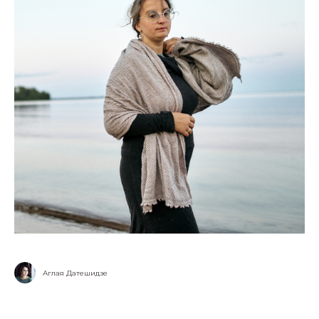
Аглая Датешидзе