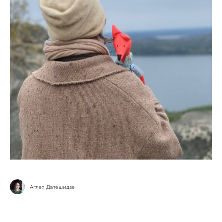
Аглая Датешидзе