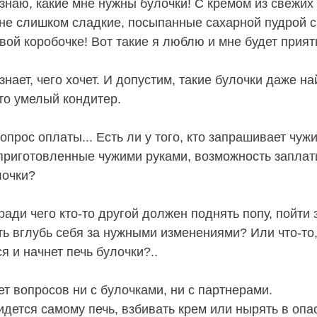
 знаю, какие мне нужны булочки! С кремом из свежих 
не слишком сладкие, посыпанные сахарной пудрой с
вой коробочке! Вот такие я люблю и мне будет приятн
знает, чего хочет. И допустим, такие булочки даже н
то умелый кондитер.
вопрос оплаты... Есть ли у того, кто запрашивает чу
приготовленные чужими руками, возможность заплати
лочки?
 ради чего кто-то другой должен поднять попу, пойти
ь вглубь себя за нужными изменениями? Или что-то,
я и начнет печь булочки?..
нет вопросов ни с булочками, ни с партнерами.
ридется самому печь, взбивать крем или нырять в оп