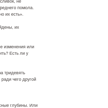
сливок, не
реднего помола.
о их есть».
айдены, их
жие изменения или
ть? Есть ли у
 за тридевять
 ради чего другой
асные глубины. Или