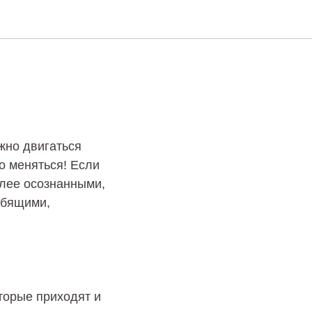
жно двигаться
до меняться! Если
олее осознанными,
юбящими,
оторые приходят и