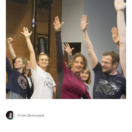
Аглая Датешидзе