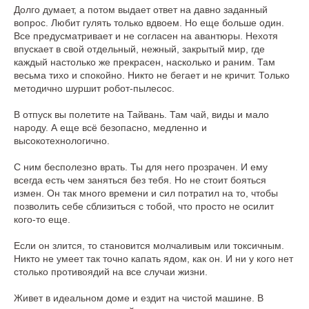
Долго думает, а потом выдает ответ на давно заданный
вопрос. Любит гулять только вдвоем. Но еще больше один.
Все предусматривает и не согласен на авантюры. Нехотя
впускает в свой отдельный, нежный, закрытый мир, где
каждый настолько же прекрасен, насколько и раним. Там
весьма тихо и спокойно. Никто не бегает и не кричит. Только
методично шуршит робот-пылесос.
В отпуск вы полетите на Тайвань. Там чай, виды и мало
народу. А еще всё безопасно, медленно и
высокотехнологично.
С ним бесполезно врать. Ты для него прозрачен. И ему
всегда есть чем заняться без тебя. Но не стоит бояться
измен. Он так много времени и сил потратил на то, чтобы
позволить себе сблизиться с тобой, что просто не осилит
кого-то еще.
Если он злится, то становится молчаливым или токсичным.
Никто не умеет так точно капать ядом, как он. И ни у кого нет
столько противоядий на все случаи жизни.
Живет в идеальном доме и ездит на чистой машине. В