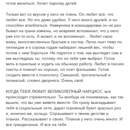
готов жениться. Хочет парочку детей.
Только вот со вкусом у него не очень. Он любит всё, что
любят все. Но это даже удобно. У него много друзей, и он
способен влюбляться. Наверняка в командировке он не раз
бывал на грани измены, но вовремя вспоминал, что у него
уже кто-то есть. А может, и не вспоминал… Любит свою
маму, многочисленных братьев и сестер. Легко пьет пиво по
пятницам и к сорока годам набирает лишний вес, чтобы
потом с ним бороться. Не парится о том, как выглядит сам и
как выглядишь ты, потому что он тебя уже выбрал. Готов
жить в панельке и ходить на обычную работу. Любит в песнях
тексты и помнит их хорошо, но поет фальшиво. Готов
сходить вместе к психологу. Смешной, трогательный и
лохматый, словно дворняга. Очень свой.
КОГДА ТЕБЯ ЛЮБИТ ВЕЛИКОЛЕПНЫЙ НАРЦИСС, всё
происходит стремительно. Ты вообще не понимаешь, как так
вышло, что вы уже живете вместе. Он сразу выкладывает
тебя в социальные сети, дарит огромный букет красных роз
и, конечно же, кольцо. Спрашивает о твоем детстве и
планах. Рассказывает о своих. Планов у него очень много. И
все грандиозные. И все на тебя.