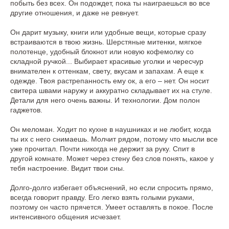
побыть без всех. Он подождет, пока ты наиграешься во все
другие отношения, и даже не ревнует.
Он дарит музыку, книги или удобные вещи, которые сразу
встраиваются в твою жизнь. Шерстяные митенки, мягкое
полотенце, удобный блокнот или новую кофемолку со
складной ручкой... Выбирает красивые уголки и чересчур
внимателен к оттенкам, свету, вкусам и запахам. А еще к
одежде. Твоя растрепанность ему ок, а его – нет. Он носит
свитера швами наружу и аккуратно складывает их на стуле.
Детали для него очень важны. И технологии. Дом полон
гаджетов.
Он меломан. Ходит по кухне в наушниках и не любит, когда
ты их с него снимаешь. Молчит рядом, потому что мысли все
уже прочитал. Почти никогда не держит за руку. Спит в
другой комнате. Может через стену без слов понять, какое у
тебя настроение. Видит твои сны.
Долго-долго избегает объяснений, но если спросить прямо,
всегда говорит правду. Его легко взять голыми руками,
поэтому он часто прячется. Умеет оставлять в покое. После
интенсивного общения исчезает.