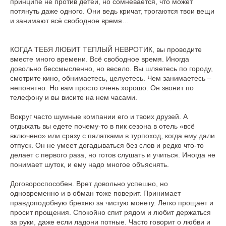
принципе не против детей, но сомневается, что может
потянуть даже одного. Они ведь кричат, трогаются твои вещи
и занимают всё свободное время…
КОГДА ТЕБЯ ЛЮБИТ ТЕПЛЫЙ НЕВРОТИК, вы проводите
вместе много времени. Всё свободное время. Иногда
довольно бессмысленно, но весело. Вы шляетесь по городу,
смотрите кино, обнимаетесь, целуетесь. Чем занимаетесь –
непонятно. Но вам просто очень хорошо. Он звонит по
телефону и вы висите на нем часами.
Вокруг часто шумные компании его и твоих друзей. А
отдыхать вы едете почему-то в пик сезона в отель «всё
включено» или сразу с палатками в турпоход, когда ему дали
отпуск. Он не умеет догадываться без слов и редко что-то
делает с первого раза, но готов слушать и учиться. Иногда не
понимает шуток, и ему надо многое объяснять.
Договороспособен. Врет довольно успешно, но
одновременно и в обман тоже поверит. Принимает
правдоподобную брехню за чистую монету. Легко прощает и
просит прощения. Спокойно спит рядом и любит держаться
за руки, даже если ладони потные. Часто говорит о любви и