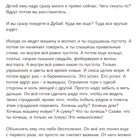
Детей ему надо сразу много и прямо сейчас. Чего тянуть-то?
Вдруг потом вы расстанетесь…
И вы сразу поедете в Дубай. Куда же еще? Туда все крутые
ездят.
Иногда он ведет машину и молчит, и ты ощущаешь пустоту. А
потом он начинает говорить, и ты слышишь правильные
слова, но внутри всё равно пустота. А потом еще кольцо,
платье, скорая пышная свадьба, фейерверки и волны
восторга. А внутри всё равно какая-то пустота. Только
украшения и цветы всё время новые. И секса целое море. А
потом вдруг раз – и беременность. Это успех. Его успех. А
потом вдруг раз – и выкидыш. Огромное горе с одной
стороны и ноль эмоций с другой. Просто надо забыть и жить
дальше. Он всё готов сделать ради того, чтобы не видеть
твоих страданий, кроме того, чтобы побыть рядом и помочь
этим страдания пережить. Хочешь шубу? Хочешь дом?
Хочешь машину новую? А сумку? Что ты хочешь? Скажи, что
ты хочешь, и только не плачь! Это невыносимо!
Объяснять ему что-либо бесполезно. Он всё это понял еще
с первого раза, но просто не считает важным. От него можно