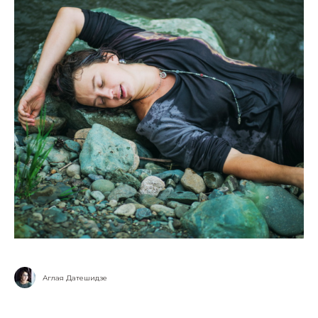
Аглая Датешидзе